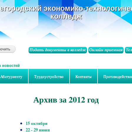
основному
егородский экономико-технологиче
содержанию
колледж
Подать документы в колледж
Онлайн приемная
Те
в новостей
Абитуриенту
Трудоустройство
Контакты
Противодействи
Архив за 2012 год
15 октября
22 - 29 июня