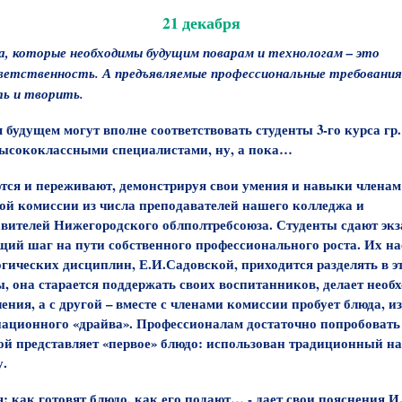
21 декабря
а, которые необходимы будущим поварам и технологам – это
ветственность. А предъявляемые профессиональные требования
ть и творить.
будущем могут вполне соответствовать студенты 3-го курса гр.
высококлассными специалистами, ну, а пока…
тся и переживают, демонстрируя свои умения и навыки членам
ой комиссии из числа преподавателей нашего колледжа и
авителей Нижегородского облполтребсоюза. Студенты сдают экз
щий шаг на пути собственного профессионального роста. Их н
гических дисциплин, Е.И.Садовской, приходится разделять в эт
ы, она старается поддержать своих воспитанников, делает необ
ения, а с другой – вместе с членами комиссии пробует блюда, и
национного «драйва». Профессионалам достаточно попробовать 
бой представляет «первое» блюдо: использован традиционный 
у.
я: как готовят блюдо, как его подают… - дает свои пояснения И