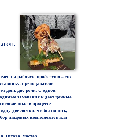
 31 ОП.
амен на рабочую профессию – это
аставнику, преподавателю
от день две роли. С одной
ходимые замечания и дает ценные
зготовленные в процессе
одну-две ложки, чтобы понять,
набор пищевых компонентов или
.А.Титова, мастер