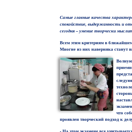
Самые главные качества характер
спокойствие, выдержанность и от
сегодня – умение творчески мысли
Всем этим критериям в ближайшем 
Многие из них наверняка станут 
Волную
приемн
предст
следую
техноло
сторон
наставл
экзаме
что со
проявлен творческий подход к дел
- На этом экзамене все учитываетс