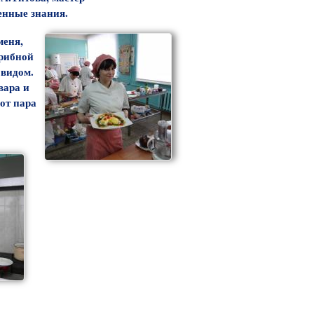
ченные знания.
меня,
грибной
 видом.
вара и
от пара