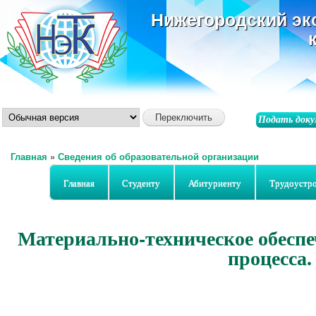
ос
Нижегородский эк
со
Подать доку
Главная
»
Сведения об образовательной организации
Вы здесь
Главная
Студенту
Абитуриенту
Трудоустр
Материально-техническое обеспе
процесса.