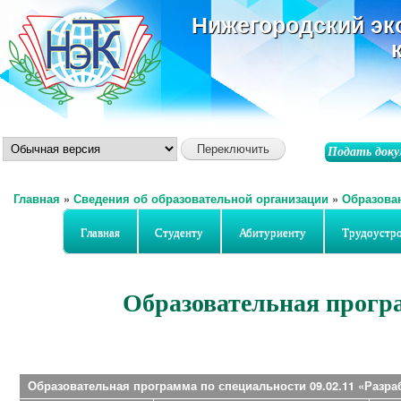
ос
Нижегородский эк
со
Подать доку
Главная
»
Сведения об образовательной организации
»
Образова
Вы здесь
Главная
Студенту
Абитуриенту
Трудоустр
Образовательная програ
Образовательная программа по специальности 09.02.11 «Разр