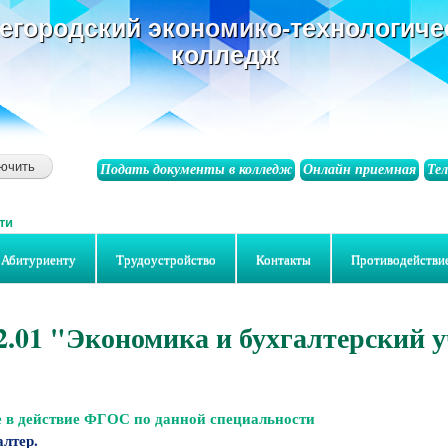
основному
егородский экономико-технологиче
содержанию
колледж
Подать документы в колледж
Онлайн приемная
Те
ти
Абитуриенту
Трудоустройство
Контакты
Противодействи
2.01 "Экономика и бухгалтерский 
е в действие ФГОС по данной специальности
алтер.