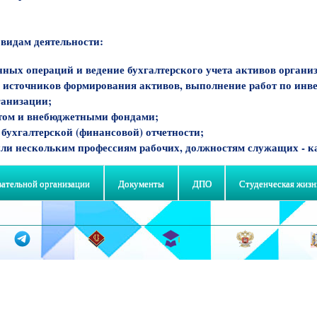
 видам деятельности:
ных операций и ведение бухгалтерского учета активов органи
а источников формирования активов, выполнение работ по инв
ганизации;
етом и внебюджетными фондами;
 бухгалтерской (финансовой) отчетности;
или нескольким профессиям рабочих, должностям служащих - к
вательной организации
Документы
ДПО
Студенческая жизн