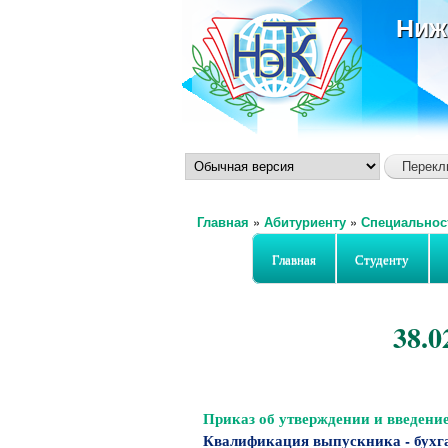
Ниж
Главная
»
Абитуриенту
»
Специальнос
Вы здесь
Главная
Студенту
38.0
Приказ об утверждении и введени
Квалификация выпускника -
бухг