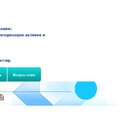
зации;
ентаризации активов и
ассир.
ь
Вопрос-ответ