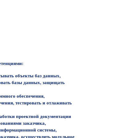
етенциями:
тывать объекты баз данных,
овать базы данных, защищать
аммного обеспечения,
чения, тестировать и отлаживать
работки проектной документации
бованиями заказчика,
 информационной системы,
казчика, осуществлять модульное