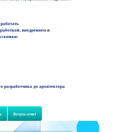
 работать
зработкой, внедрением и
пускники:
 разработчика до архитектора
ь
Вопрос-ответ