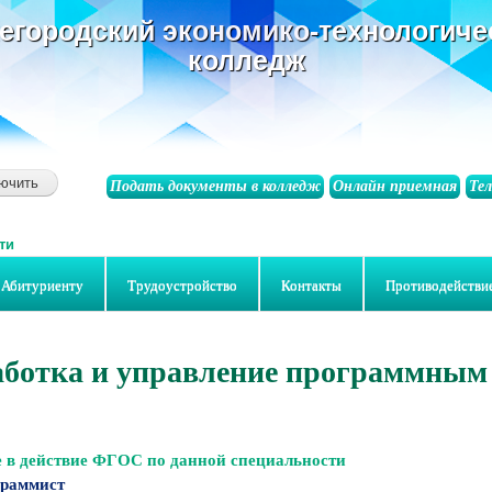
основному
егородский экономико-технологиче
содержанию
колледж
Подать документы в колледж
Онлайн приемная
Те
ти
Абитуриенту
Трудоустройство
Контакты
Противодействи
работка и управление программным
е в действие ФГОС по данной специальности
граммист