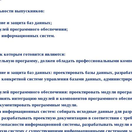
льности выпускников:
ие и защита баз данных;
улей программного обеспечения;
а информационных систем.
к которым готовится являются:
ельную программу, должен обладать профессиональными комп
ние и защита баз данных
: проектировать базы данных, разраба
в конкретной системе управления базами данных, администрир
дулей программного обеспечения
: проектировать модули прогр
лнять интеграцию модулей и компонентов программного обеспе
окументировать программные модули.
ка информационных систем
: собирать исходные данные для раз
 разрабатывать проектную документацию в соответствии с тре
езопасности информационной системы, разрабатывать модули
ную систему с существующими информационными системами за