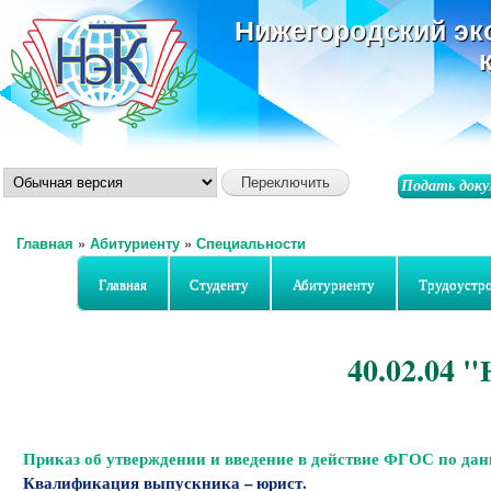
ос
Нижегородский эк
со
Подать доку
Главная
»
Абитуриенту
»
Специальности
Вы здесь
Главная
Студенту
Абитуриенту
Трудоустр
40.02.04 
Приказ об утверждении и введение в действие ФГОС по да
Квалификация выпускника –
юрист.