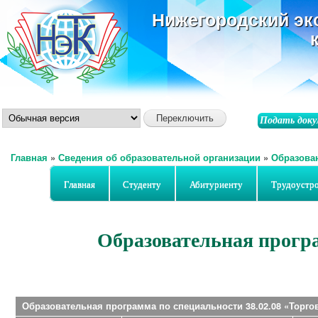
ос
Нижегородский эк
со
Подать доку
Главная
»
Сведения об образовательной организации
»
Образова
Вы здесь
Главная
Студенту
Абитуриенту
Трудоустр
Образовательная програ
Образовательная программа по специальности 38.02.08 «Торго