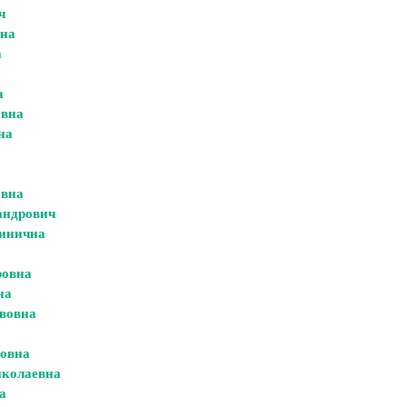
ч
вна
а
а
овна
на
овна
андрович
ьинична
ровна
на
вовна
ровна
колаевна
а