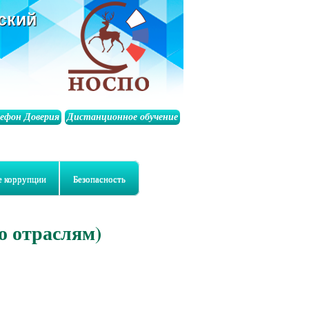
ский
лефон Доверия
Дистанционное обучение
е коррупции
Безопасность
о отраслям)