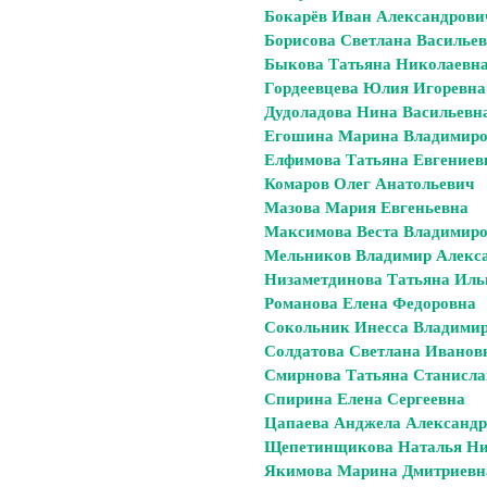
Бокарёв Иван Александрови
Борисова Светлана Василье
Быкова Татьяна Николаевн
Гордеевцева Юлия Игоревна
Дудоладова Нина Васильевн
Егошина Марина Владимир
Елфимова Татьяна Евгениев
Комаров Олег Анатольевич
Мазова Мария Евгеньевна
Максимова Веста Владимир
Мельников Владимир Алекс
Низаметдинова Татьяна Ил
Романова Елена Федоровна
Сокольник Инесса Владими
Солдатова Светлана Иванов
Смирнова Татьяна Станисла
Спирина Елена Сергеевна
Цапаева Анджела Александ
Щепетинщикова Наталья Ни
Якимова Марина Дмитриевн