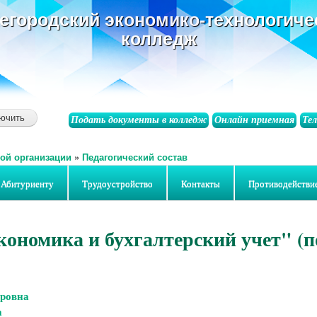
основному
егородский экономико-технологиче
содержанию
колледж
Подать документы в колледж
Онлайн приемная
Те
ой организации
»
Педагогический состав
Абитуриенту
Трудоустройство
Контакты
Противодействи
Экономика и бухгалтерский учет" (п
ровна
а