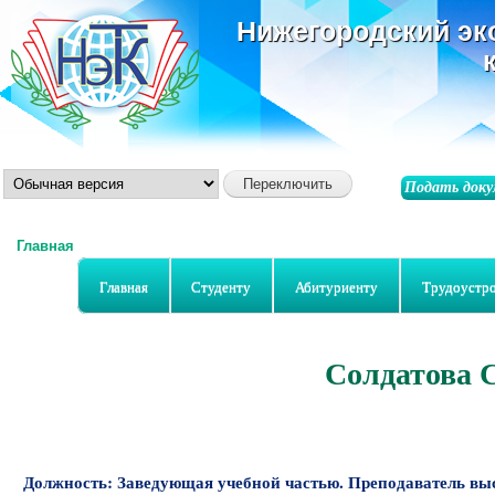
ос
Нижегородский эк
со
Подать доку
Главная
Вы здесь
Главная
Студенту
Абитуриенту
Трудоустр
Солдатова 
Должность:
Заведующая учебной частью. Преподаватель в