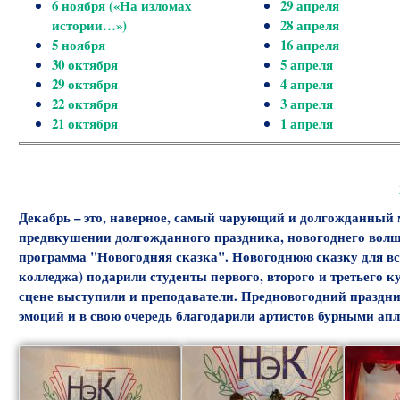
6 ноября («На изломах
29 апреля
истории…»)
28 апреля
5 ноября
16 апреля
30 октября
5 апреля
29 октября
4 апреля
22 октября
3 апреля
21 октября
1 апреля
Декабрь – это, наверное, самый чарующий и долгожданный ме
предвкушении долгожданного праздника, новогоднего волше
программа "Новогодняя сказка". Новогоднюю сказку для все
колледжа) подарили студенты первого, второго и третьего ку
сцене выступили и преподаватели. Предновогодний праздник
эмоций и в свою очередь благодарили артистов бурными ап