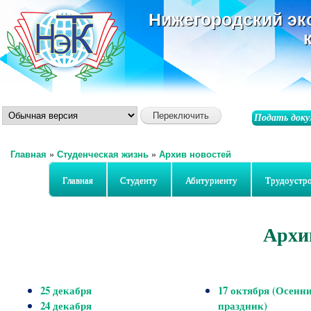
ос
Нижегородский эк
со
Подать доку
Главная
»
Студенческая жизнь
»
Архив новостей
Вы здесь
Главная
Студенту
Абитуриенту
Трудоустр
Архив
25 декабря
17 октября (Осенн
24 декабря
праздник)