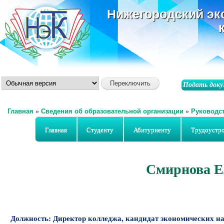
ос
Нижегородский эк
со
Подать доку
Главная
»
Сведения об образовательной организации
»
Руководс
Вы здесь
Главная
Студенту
Абитуриенту
Трудоустр
Смирнова Е
Должность:
Директор колледжа, кандидат экономических на