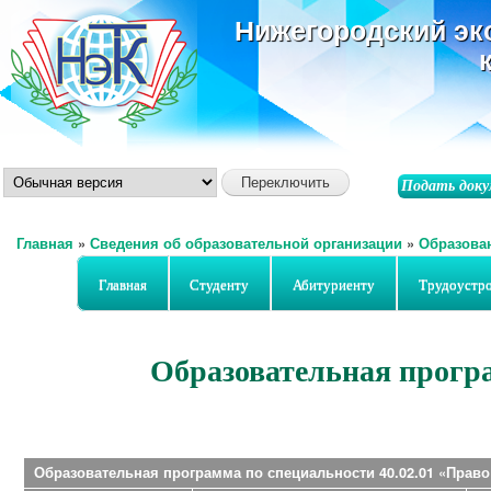
ос
Нижегородский эк
со
Подать доку
Главная
»
Сведения об образовательной организации
»
Образова
Вы здесь
Главная
Студенту
Абитуриенту
Трудоустр
Образовательная програ
Образовательная программа по специальности 40.02.01 «Право