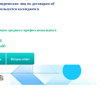
юридических лиц по договорам об
пользуется колледжем в
ммам среднего профессионального
f)
pdf)
ь
Вопрос-ответ