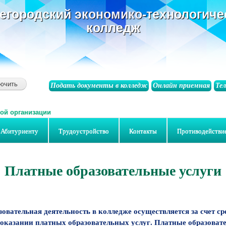
основному
егородский экономико-технологиче
содержанию
колледж
Подать документы в колледж
Онлайн приемная
Те
ой организации
Абитуриенту
Трудоустройство
Контакты
Противодействи
Платные образовательные услуги
разовательная деятельность в колледже осуществляется за счет ср
 оказании платных образовательных услуг. Платные образоват