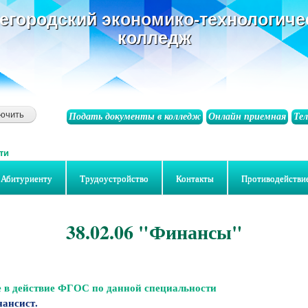
основному
егородский экономико-технологиче
содержанию
колледж
Подать документы в колледж
Онлайн приемная
Те
ти
Абитуриенту
Трудоустройство
Контакты
Противодействи
38.02.06 "Финансы"
е в действие ФГОС по данной специальности
ансист.