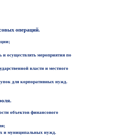
совых операций.
ации;
ь и осуществлять мероприятия по
дарственной власти и местного
купок для корпоративных нужд.
роля.
ости объектов финансового
ля;
ных и муниципальных нужд.