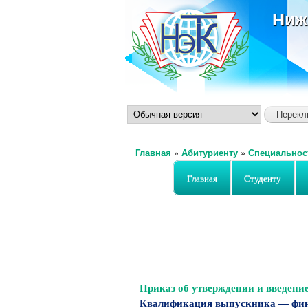
Ниж
Главная
»
Абитуриенту
»
Специальнос
Вы здесь
Главная
Студенту
Приказ об утверждении и введени
Квалификация выпускника —
фин