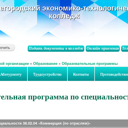
основному
егородский экономико-технологиче
содержанию
колледж
Подать документы в колледж
Онлайн приемная
Те
ой организации
»
Образование
»
Образовательные программы
Абитуриенту
Трудоустройство
Контакты
Противодействи
ельная программа по специальност
циальности 38.02.04 «Коммерция (по отраслям)»