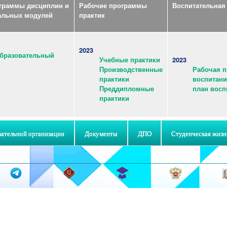
граммы дисциплин и
Рабочие программы
Воспитательная
альных модулей
практик
2023
бразовательный
2023
Учебные практики
Рабочая 
Производственные
воспитани
практики
план восп
Преддипломные
практики
вательной организации
Документы
ДПО
Студенческая жизн