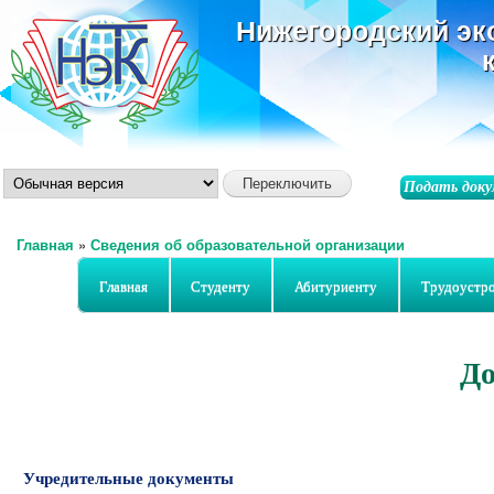
ос
Нижегородский эк
со
Подать доку
Главная
»
Сведения об образовательной организации
Вы здесь
Главная
Студенту
Абитуриенту
Трудоустр
Д
Учредительные документы