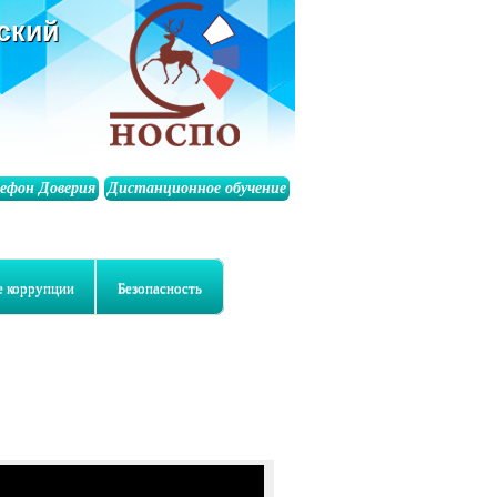
ский
лефон Доверия
Дистанционное обучение
е коррупции
Безопасность