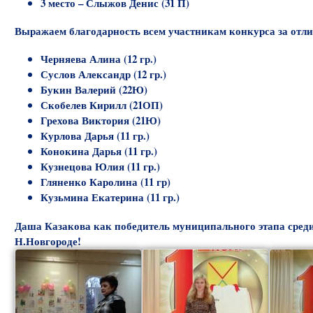
3 место – Слыжов Денис (31 П)
Выражаем благодарность всем участникам конкурса за отл
Черняева Алина (12 гр.)
Суслов Александр (12 гр.)
Букин Валерий (22Ю)
Скобелев Кирилл (21ОП)
Грехова Виктория (21Ю)
Курлова Дарья (11 гр.)
Конокина Дарья (11 гр.)
Кузнецова Юлия (11 гр.)
Гляненко Каролина (11 гр)
Кузьмина Екатерина (11 гр.)
Даша Казакова как победитель муниципального этапа среди 
Н.Новгороде!