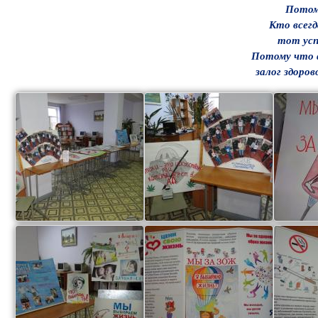
Потом
Кто всегд
тот усп
Потому что ф
залог здоров