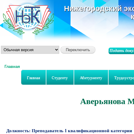
ос
Нижегородский эк
со
Подать доку
Главная
Вы здесь
Главная
Студенту
Абитуриенту
Трудоустр
Аверьянова М
Должность:
Преподаватель 1 квалификационной категории