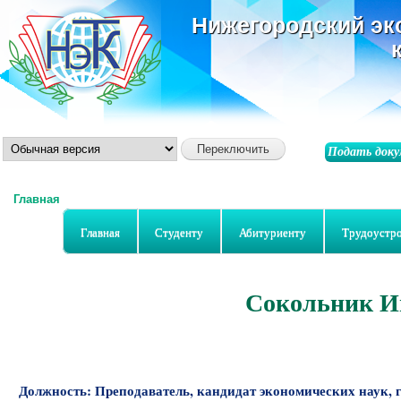
ос
Нижегородский эк
со
Подать доку
Главная
Вы здесь
Главная
Студенту
Абитуриенту
Трудоустр
Сокольник И
Должность:
Преподаватель, кандидат экономических наук, 